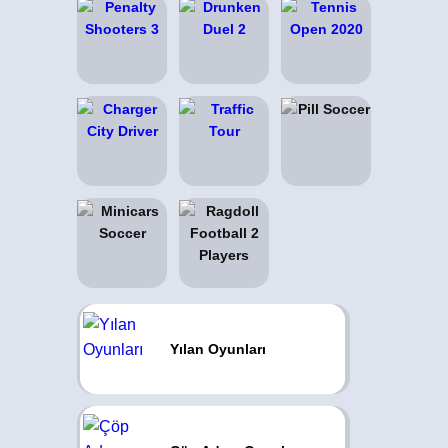
Yılan Oyunları