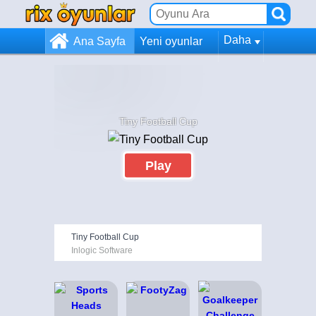
Daha
Ana Sayfa
Yeni oyunlar
Tiny Football Cup
Play
Tiny Football Cup
Inlogic Software