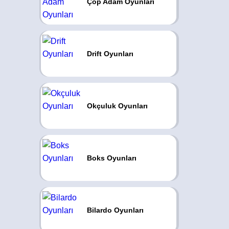
Çöp Adam Oyunları
Drift Oyunları
Okçuluk Oyunları
Boks Oyunları
Bilardo Oyunları