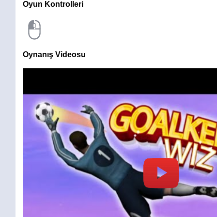
Oyun Kontrolleri
Oynanış Videosu