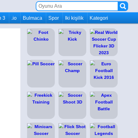
h 3
.io
Bulmaca
Spor
Iki kişilik
Kategori