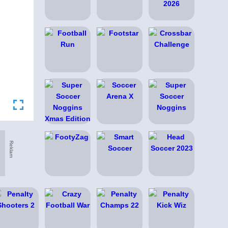
Reklam