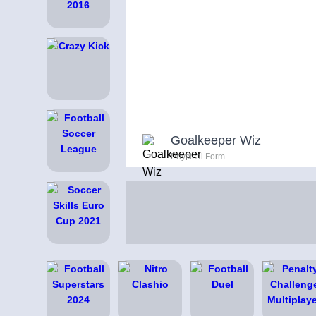
Goalkeeper Wiz
Physical Form