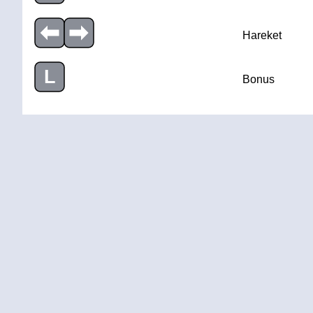
Hareket
L
Bonus