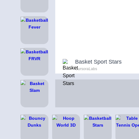
Basket Sport Stars
CursoraLabs