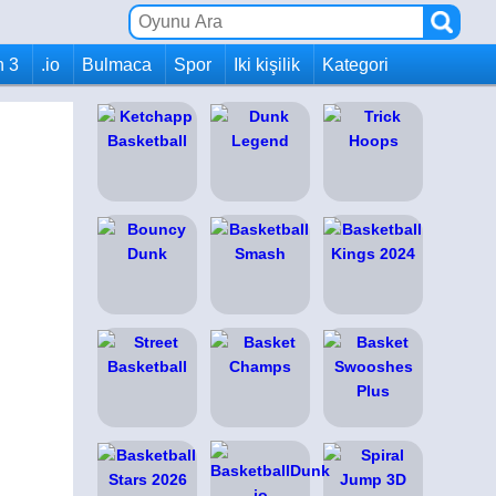
h 3
.io
Bulmaca
Spor
Iki kişilik
Kategori