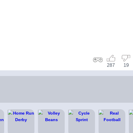
287
19