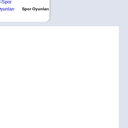
Spor Oyunları