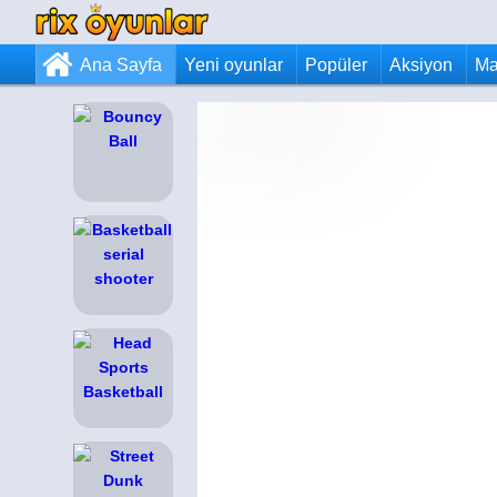
Ana Sayfa
Yeni oyunlar
Popüler
Aksiyon
Ma