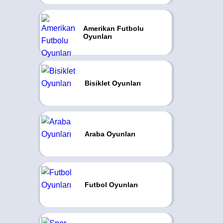
Amerikan Futbolu
Oyunları
Bisiklet Oyunları
Araba Oyunları
Futbol Oyunları