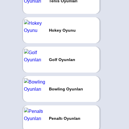
Tenis Oyunları
Hokey Oyunu
Golf Oyunları
Bowling Oyunları
Penaltı Oyunları