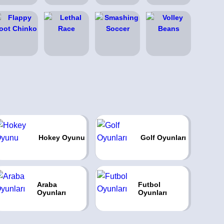
Hokey Oyunu
Golf Oyunları
Araba
Futbol
Oyunları
Oyunları