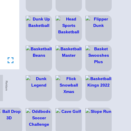
Reklam