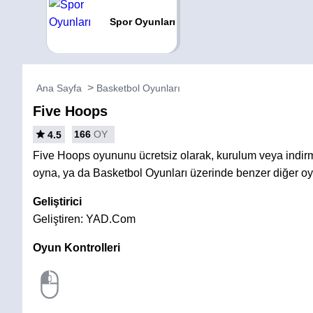
Spor Oyunları
Ana Sayfa
Basketbol Oyunları
Five Hoops
166
OY
4.5
Five Hoops oyununu ücretsiz olarak, kurulum veya indi
oyna, ya da Basketbol Oyunları üzerinde benzer diğer oy
Geliştirici
Geliştiren: YAD.Com
Oyun Kontrolleri