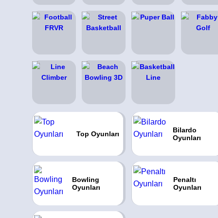
Bilardo
Top Oyunları
Oyunları
Bowling
Penaltı
Oyunları
Oyunları