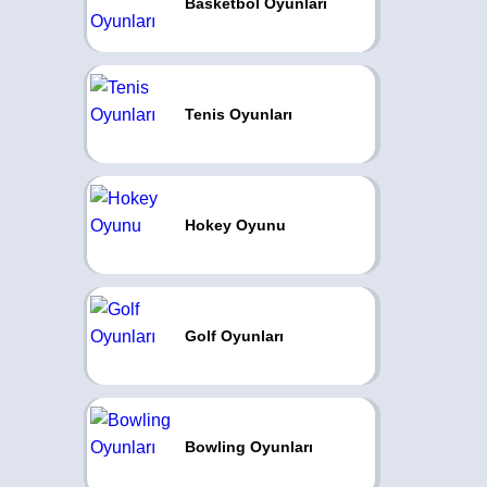
Basketbol Oyunları
Tenis Oyunları
Hokey Oyunu
Golf Oyunları
Bowling Oyunları