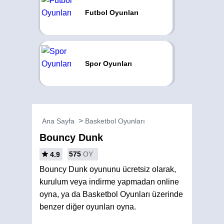
Futbol Oyunları
Spor Oyunları
Ana Sayfa
Basketbol Oyunları
Bouncy Dunk
575
OY
4.9
Bouncy Dunk oyununu ücretsiz olarak,
kurulum veya indirme yapmadan online
oyna, ya da Basketbol Oyunları üzerinde
benzer diğer oyunları oyna.