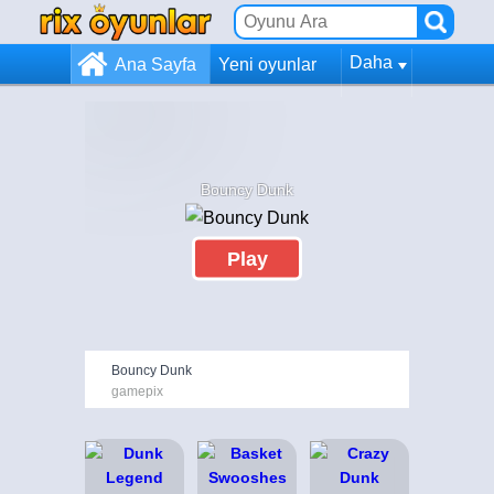
Daha
Ana Sayfa
Yeni oyunlar
Bouncy Dunk
Play
Bouncy Dunk
gamepix