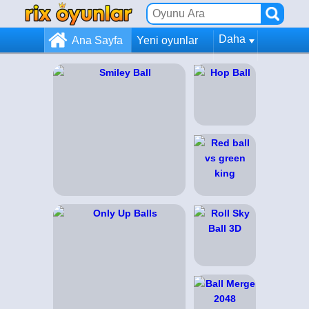
Daha
Ana Sayfa
Yeni oyunlar