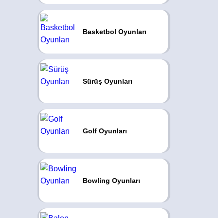
Basketbol Oyunları
Sürüş Oyunları
Golf Oyunları
Bowling Oyunları