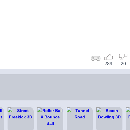
289
20