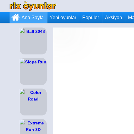
Ana Sayfa
Yeni oyunlar
Popüler
Aksiyon
Ma