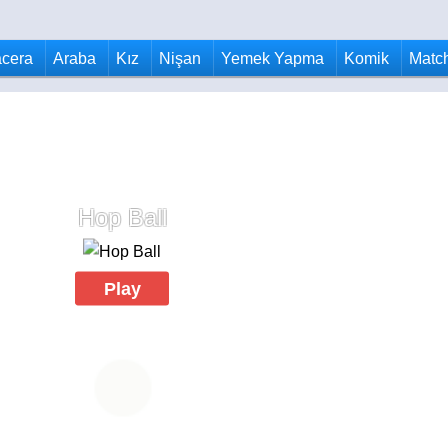
cera
Araba
Kız
Nişan
Yemek Yapma
Komik
Matc
Hop Ball
Play