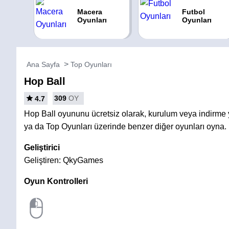
Macera
Futbol
Oyunları
Oyunları
Ana Sayfa
Top Oyunları
Hop Ball
309
OY
4.7
Hop Ball oyununu ücretsiz olarak, kurulum veya indirm
ya da Top Oyunları üzerinde benzer diğer oyunları oyna.
Geliştirici
Geliştiren: QkyGames
Oyun Kontrolleri