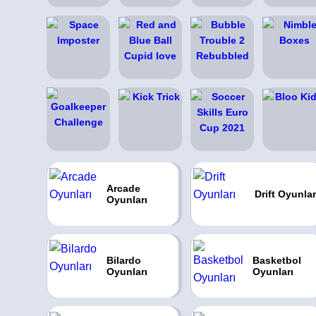
Arcade
Drift Oyunlar
Oyunları
Bilardo
Basketbol
Oyunları
Oyunları