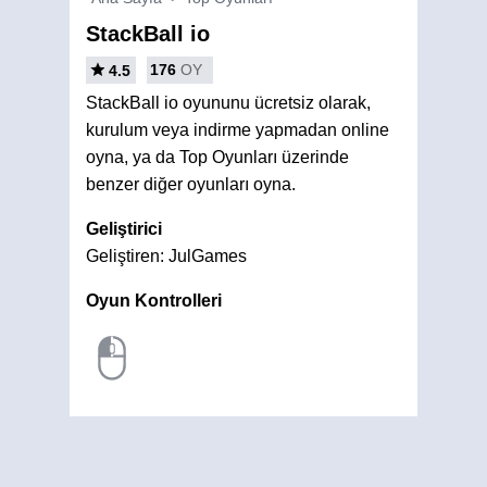
StackBall io
176
OY
4.5
StackBall io oyununu ücretsiz olarak,
kurulum veya indirme yapmadan online
oyna, ya da Top Oyunları üzerinde
benzer diğer oyunları oyna.
Geliştirici
Geliştiren: JulGames
Oyun Kontrolleri