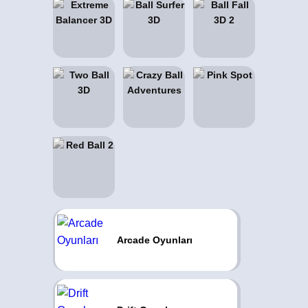
Arcade Oyunları