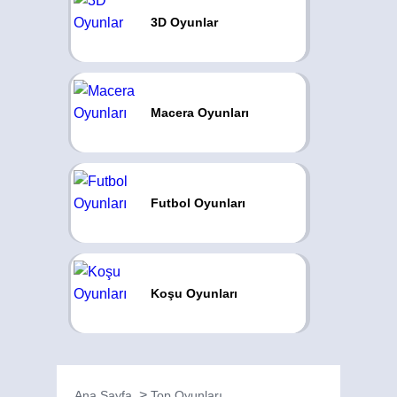
3D Oyunlar
Macera Oyunları
Futbol Oyunları
Koşu Oyunları
Ana Sayfa
Top Oyunları