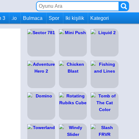
h 3
.io
Bulmaca
Spor
Iki kişilik
Kategori