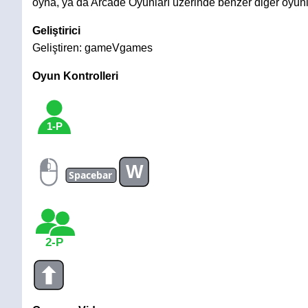
oyna, ya da Arcade Oyunları üzerinde benzer diğer oyunl
Geliştirici
Geliştiren: gameVgames
Oyun Kontrolleri
1-P
W
Spacebar
2-P