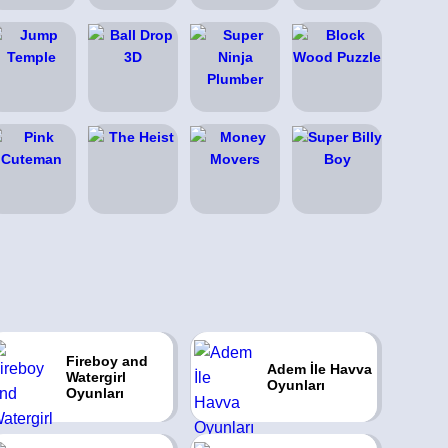
Fireboy and
Adem İle Havva
Watergirl
Oyunları
Oyunları