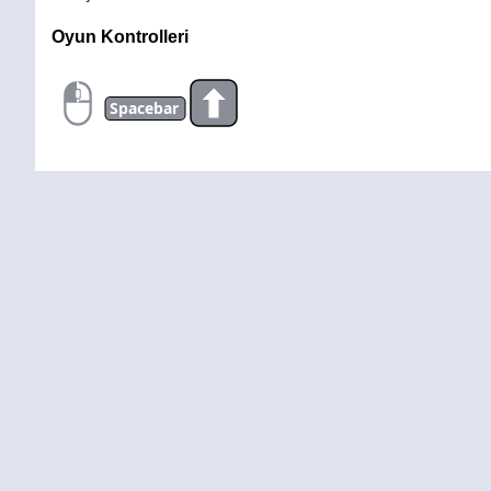
Oyun Kontrolleri
Spacebar