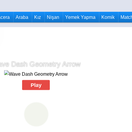
cera
Araba
Kız
Nişan
Yemek Yapma
Komik
Matc
ve Dash Geometry Arrow
Play