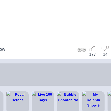
row
177
14