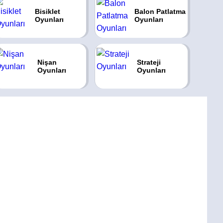
Bisiklet
Balon Patlatma
Oyunları
Oyunları
Nişan
Strateji
Oyunları
Oyunları