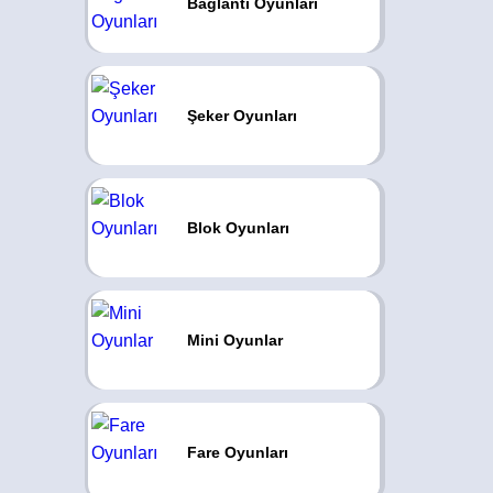
Bağlantı Oyunları
Şeker Oyunları
Blok Oyunları
Mini Oyunlar
Fare Oyunları