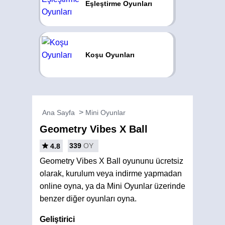
Eşleştirme Oyunları
Koşu Oyunları
Ana Sayfa
Mini Oyunlar
Geometry Vibes X Ball
339
OY
4.8
Geometry Vibes X Ball oyununu ücretsiz
olarak, kurulum veya indirme yapmadan
online oyna, ya da Mini Oyunlar üzerinde
benzer diğer oyunları oyna.
Geliştirici