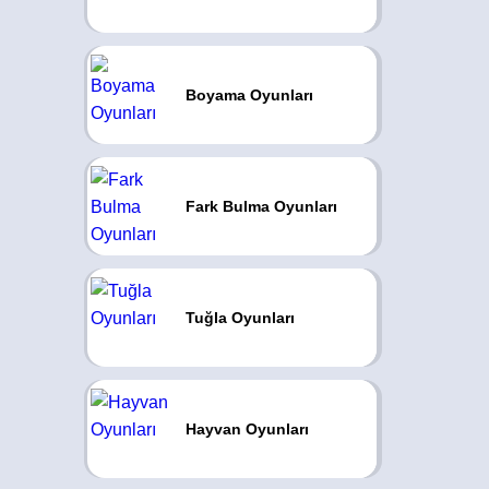
Boyama Oyunları
Fark Bulma Oyunları
Tuğla Oyunları
Hayvan Oyunları