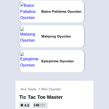
Balon Patlatma Oyunları
Mahjong Oyunları
Eşleştirme Oyunları
Ana Sayfa
Mini Oyunlar
Tic Tac Toe Master
146
OY
4.5