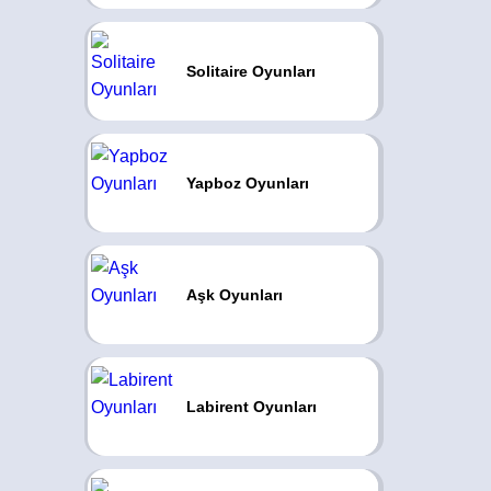
Solitaire Oyunları
Yapboz Oyunları
Aşk Oyunları
Labirent Oyunları