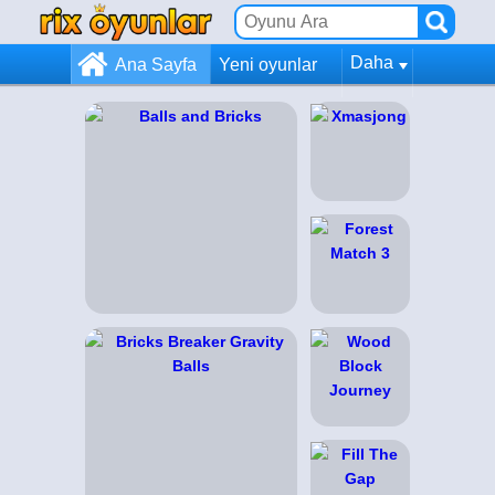
Daha
Ana Sayfa
Yeni oyunlar