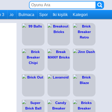
h 3
.io
Bulmaca
Spor
Iki kişilik
Kategori