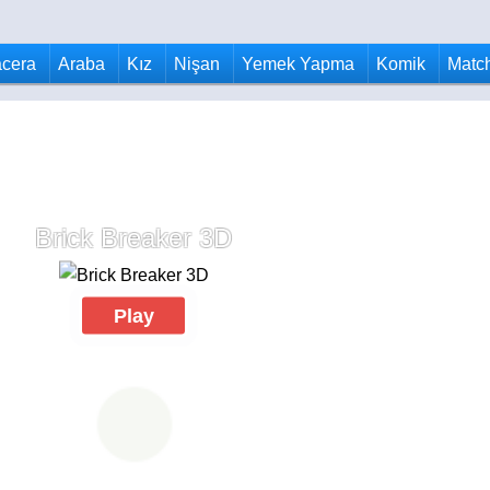
cera
Araba
Kız
Nişan
Yemek Yapma
Komik
Matc
Brick Breaker 3D
Play