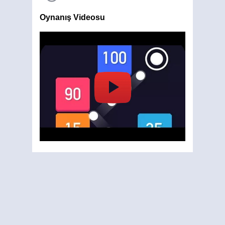
Oynanış Videosu