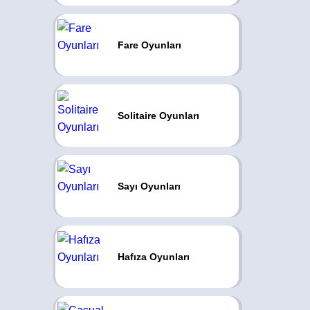
Fare Oyunları
Solitaire Oyunları
Sayı Oyunları
Hafıza Oyunları