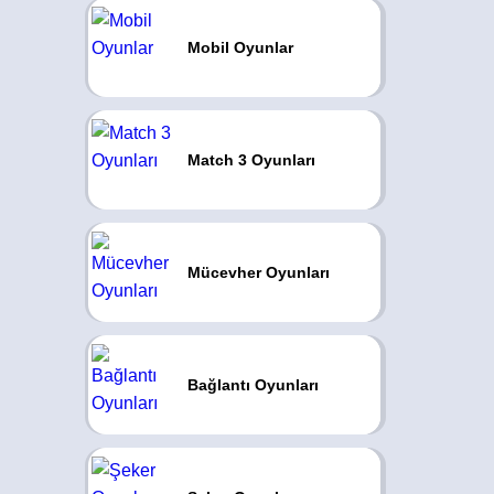
Mobil Oyunlar
Match 3 Oyunları
Mücevher Oyunları
Bağlantı Oyunları