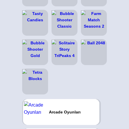
Arcade Oyunları