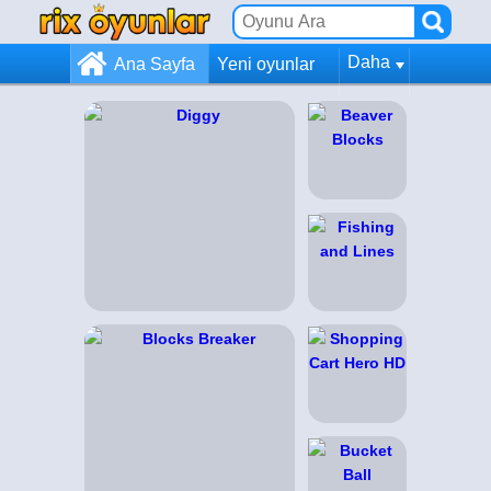
Daha
Ana Sayfa
Yeni oyunlar