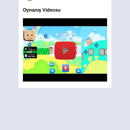
Oynanış Videosu