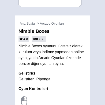
Ana Sayfa
Arcade Oyunları
Nimble Boxes
188
OY
4.6
Nimble Boxes oyununu ücretsiz olarak,
kurulum veya indirme yapmadan online
oyna, ya da Arcade Oyunları üzerinde
benzer diğer oyunları oyna.
Geliştirici
Geliştiren: Piponga
Oyun Kontrolleri