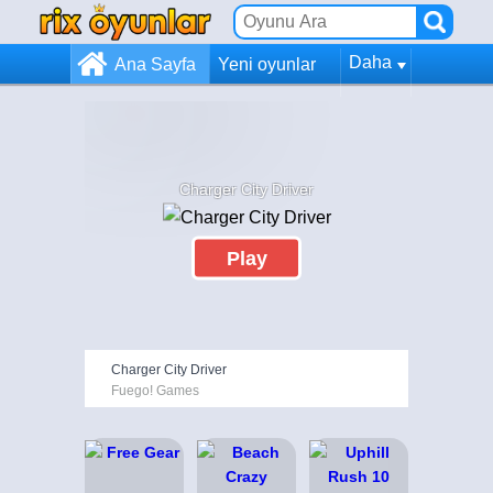
Daha
Ana Sayfa
Yeni oyunlar
Charger City Driver
Play
Charger City Driver
Fuego! Games