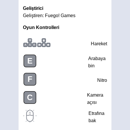
Geliştirici
Geliştiren: Fuego! Games
Oyun Kontrolleri
W
Hareket
A
S
D
Arabaya
E
bin
F
Nitro
Kamera
C
açısı
Etrafına
bak