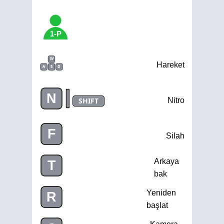
1-P
W
Hareket
A
S
D
|
N
SHIFT
Nitro
F
Silah
Arkaya
T
bak
Yeniden
R
başlat