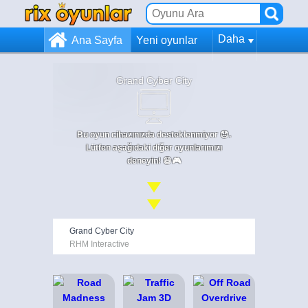
Daha
Ana Sayfa
Yeni oyunlar
Grand Cyber City
Bu oyun cihazınızda desteklenmiyor 😞.
Lütfen aşağıdaki diğer oyunlarımızı
deneyin! 😄🎮
Grand Cyber City
RHM Interactive