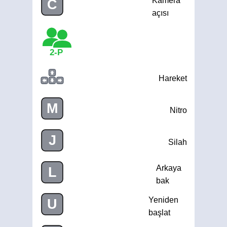
Kamera
C
açısı
2-P
Hareket
M
Nitro
J
Silah
Arkaya
L
bak
Yeniden
U
başlat