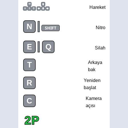
W
Hareket
A
S
D
|
N
SHIFT
Nitro
|
E
Q
Silah
Arkaya
T
bak
Yeniden
R
başlat
Kamera
C
açısı
2P