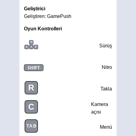
Geliştirici
Geliştiren: GamePush
Oyun Kontrolleri
W
Sürüş
A
S
D
SHIFT
Nitro
R
Takla
Kamera
C
açısı
TAB
Menü