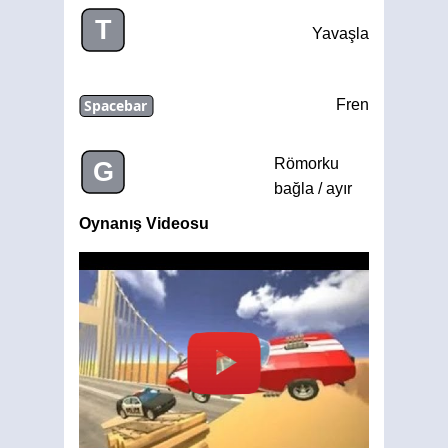
T
Yavaşla
Spacebar
Fren
Römorku
G
bağla / ayır
Oynanış Videosu