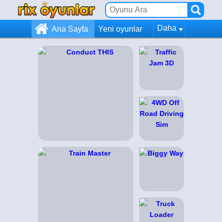
Daha
Ana Sayfa
Yeni oyunlar