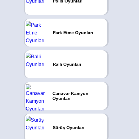
Polis Oyunları
Park Etme Oyunları
Ralli Oyunları
Canavar Kamyon
Oyunları
Sürüş Oyunları