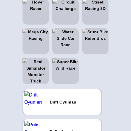
Drift Oyunları