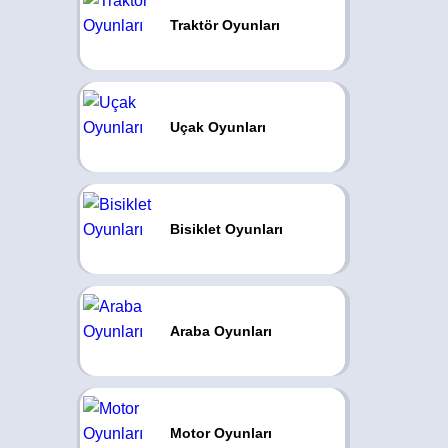
Traktör Oyunları
Uçak Oyunları
Bisiklet Oyunları
Araba Oyunları
Motor Oyunları