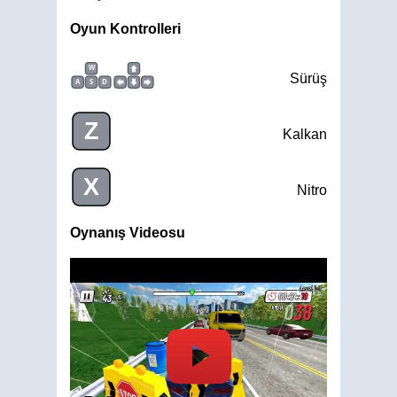
Oyun Kontrolleri
W
Sürüş
A
S
D
Z
Kalkan
X
Nitro
Oynanış Videosu