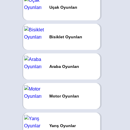
Uçak Oyunları
Bisiklet Oyunları
Araba Oyunları
Motor Oyunları
Yarış Oyunlar