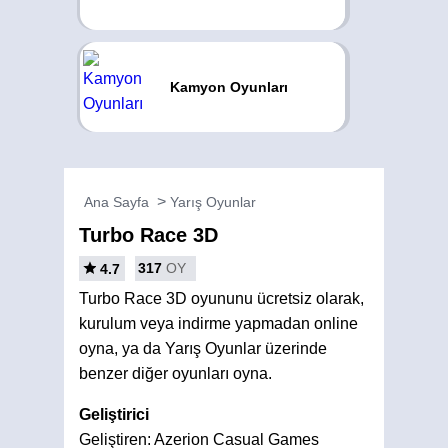
Kamyon Oyunları
Ana Sayfa
Yarış Oyunlar
Turbo Race 3D
317
OY
4.7
Turbo Race 3D oyununu ücretsiz olarak,
kurulum veya indirme yapmadan online
oyna, ya da Yarış Oyunlar üzerinde
benzer diğer oyunları oyna.
Geliştirici
Geliştiren: Azerion Casual Games