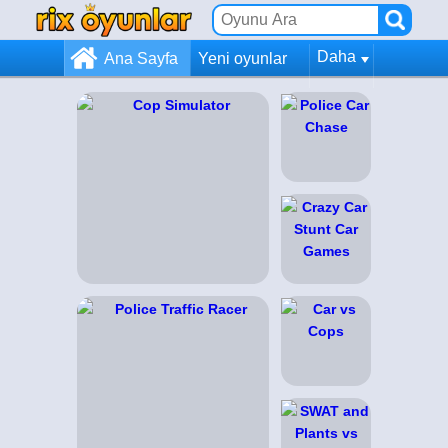
Daha
Ana Sayfa
Yeni oyunlar