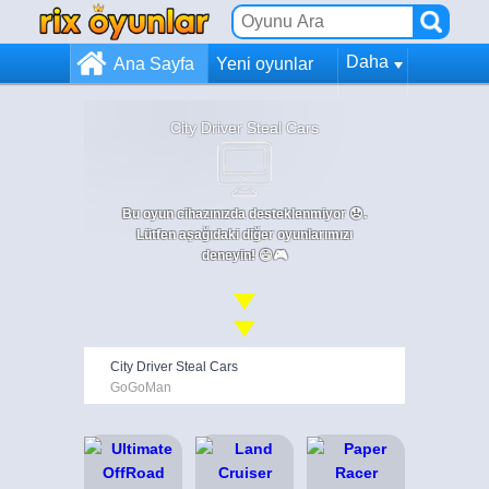
Daha
Ana Sayfa
Yeni oyunlar
City Driver Steal Cars
Bu oyun cihazınızda desteklenmiyor 😞.
Lütfen aşağıdaki diğer oyunlarımızı
deneyin! 😄🎮
City Driver Steal Cars
GoGoMan