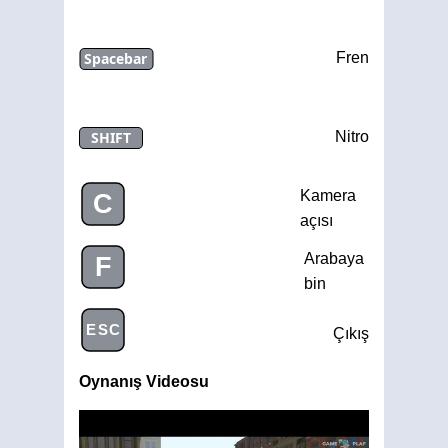
Spacebar
Fren
SHIFT
Nitro
Kamera
C
açısı
Arabaya
F
bin
ESC
Çıkış
Oynanış Videosu