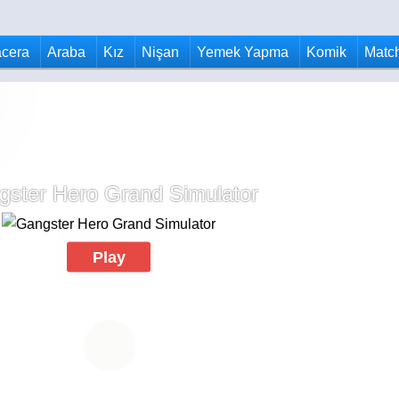
cera
Araba
Kız
Nişan
Yemek Yapma
Komik
Matc
gster Hero Grand Simulator
Play