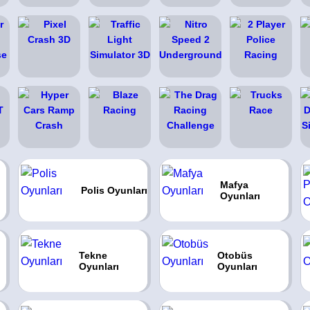
Mafya
Polis Oyunları
Oyunları
Tekne
Otobüs
Oyunları
Oyunları