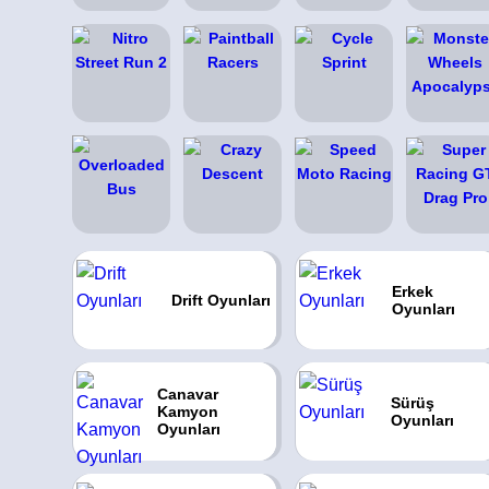
Erkek
Drift Oyunları
Oyunları
Canavar
Sürüş
Kamyon
Oyunları
Oyunları