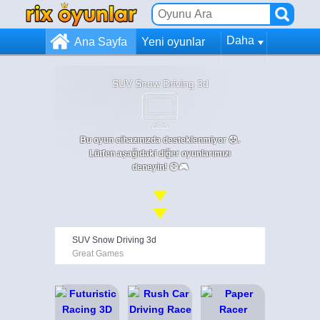
Daha
Ana Sayfa
Yeni oyunlar
SUV Snow Driving 3d
Bu oyun cihazınızda desteklenmiyor 😞.
Lütfen aşağıdaki diğer oyunlarımızı
deneyin! 😄🎮
SUV Snow Driving 3d
Great Games