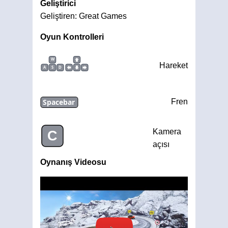
Geliştirici
Geliştiren: Great Games
Oyun Kontrolleri
W
Hareket
A
S
D
Spacebar
Fren
Kamera
C
açısı
Oynanış Videosu