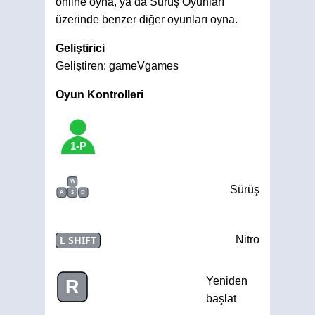
online oyna, ya da Sürüş Oyunları
üzerinde benzer diğer oyunları oyna.
Geliştirici
Geliştiren: gameVgames
Oyun Kontrolleri
1-P
W
Sürüş
A
S
D
L SHIFT
Nitro
Yeniden
R
başlat