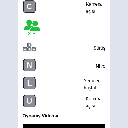
Kamera
C
açısı
2-P
Sürüş
N
Nitro
Yeniden
L
başlat
Kamera
U
açısı
Oynanış Videosu