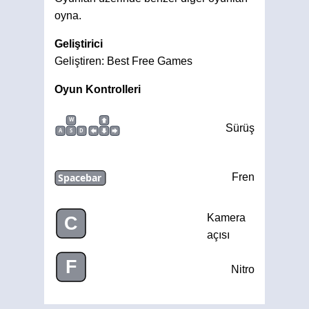
oyna.
Geliştirici
Geliştiren: Best Free Games
Oyun Kontrolleri
W
Sürüş
A
S
D
Spacebar
Fren
Kamera
C
açısı
F
Nitro