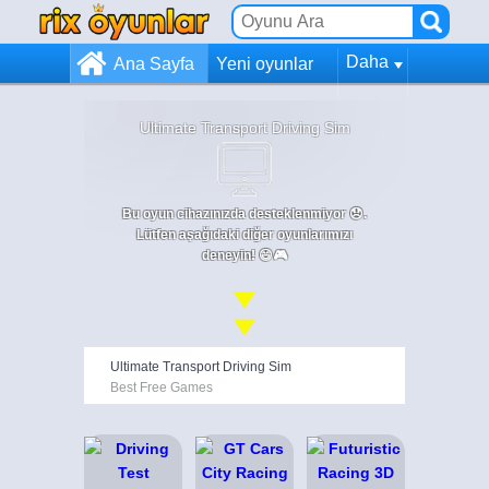
Daha
Ana Sayfa
Yeni oyunlar
Ultimate Transport Driving Sim
Bu oyun cihazınızda desteklenmiyor 😞.
Lütfen aşağıdaki diğer oyunlarımızı
deneyin! 😄🎮
Ultimate Transport Driving Sim
Best Free Games