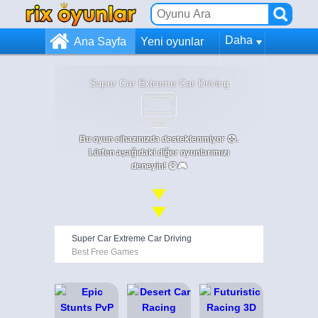
Daha
Ana Sayfa
Yeni oyunlar
Super Car Extreme Car Driving
Bu oyun cihazınızda desteklenmiyor 😞.
Lütfen aşağıdaki diğer oyunlarımızı
deneyin! 😄🎮
Super Car Extreme Car Driving
Best Free Games