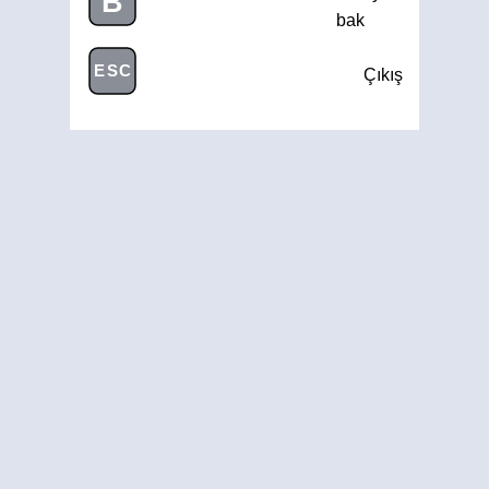
B
bak
ESC
Çıkış