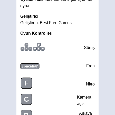
oyna.
Geliştirici
Geliştiren: Best Free Games
Oyun Kontrolleri
W
Sürüş
A
S
D
Spacebar
Fren
F
Nitro
Kamera
C
açısı
Arkaya