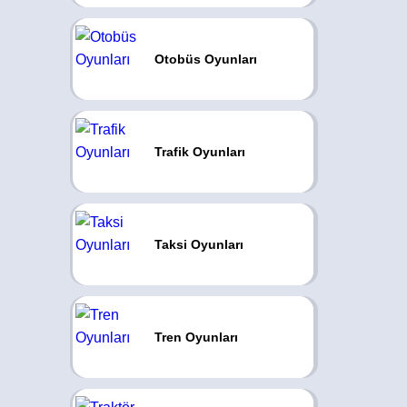
Otobüs Oyunları
Trafik Oyunları
Taksi Oyunları
Tren Oyunları