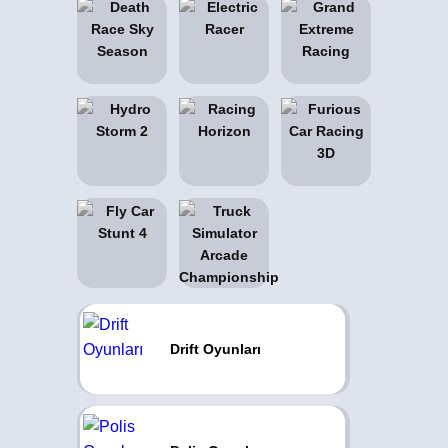
Drift Oyunları