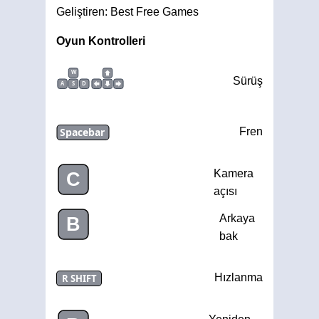
Geliştiren: Best Free Games
Oyun Kontrolleri
W
Sürüş
A
S
D
Spacebar
Fren
Kamera
C
açısı
Arkaya
B
bak
Hızlanma
R SHIFT