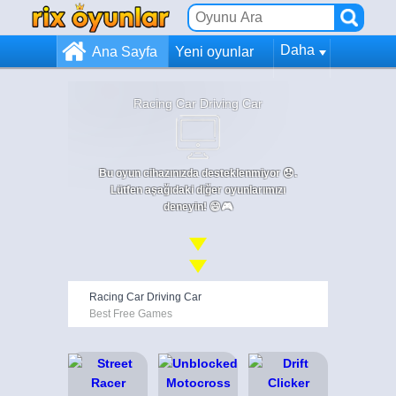
Daha
Ana Sayfa
Yeni oyunlar
Racing Car Driving Car
Bu oyun cihazınızda desteklenmiyor 😞.
Lütfen aşağıdaki diğer oyunlarımızı
deneyin! 😄🎮
Racing Car Driving Car
Best Free Games