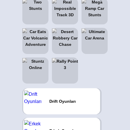
Drift Oyunları