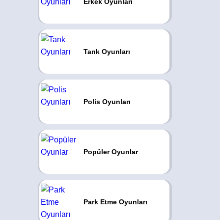
Erkek Oyunları
Tank Oyunları
Polis Oyunları
Popüler Oyunlar
Park Etme Oyunları