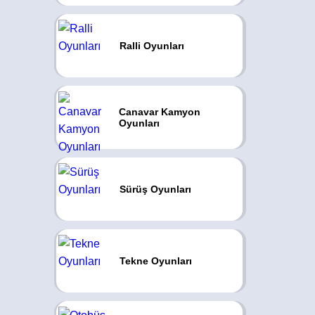
Ralli Oyunları
Canavar Kamyon
Oyunları
Sürüş Oyunları
Tekne Oyunları