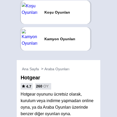
Koşu Oyunları
Kamyon Oyunları
Ana Sayfa
Araba Oyunları
Hotgear
260
OY
4.7
Hotgear oyununu ücretsiz olarak,
kurulum veya indirme yapmadan online
oyna, ya da Araba Oyunları üzerinde
benzer diğer oyunları oyna.