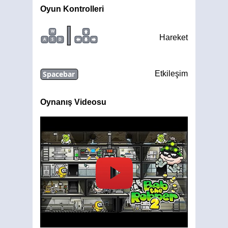
Oyun Kontrolleri
|
W
Hareket
A
S
D
Spacebar
Etkileşim
Oynanış Videosu