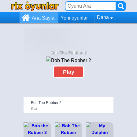
Daha
Ana Sayfa
Yeni oyunlar
Bob The Robber 2
Play
Bob The Robber 2
Kizi