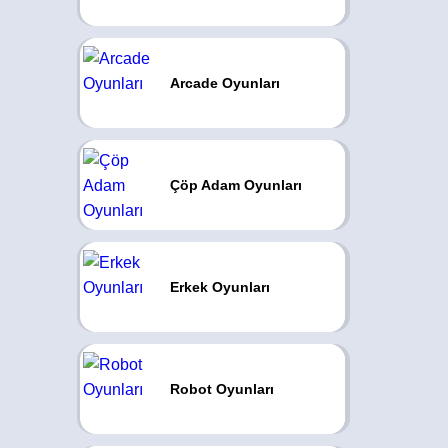
Arcade Oyunları
Çöp Adam Oyunları
Erkek Oyunları
Robot Oyunları