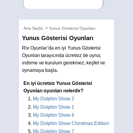
Ana Sayfa
Yunus Gösterisi Oyunları
Yunus Gösterisi Oyunları
Rix Oyunlar’da en iyi Yunus Gösterisi
Oyunları tarayıcında ücretsiz de oyna;
indirme ve kurulum gerekmez, keşfet ve
oynamaya başla.
En iyi ücretsiz Yunus Gösterisi
Oyunları oyunları nelerdir?
My Dolphin Show 2
My Dolphin Show 1
My Dolphin Show 6
My Dolphin Show Christmas Edition
My Dolphin Show 7