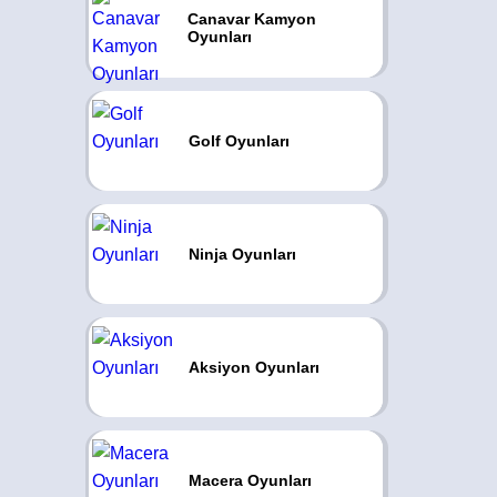
Canavar Kamyon
Oyunları
Golf Oyunları
Ninja Oyunları
Aksiyon Oyunları
Macera Oyunları