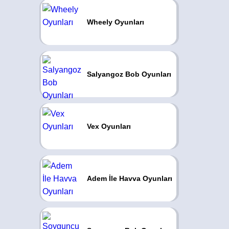
Wheely Oyunları
Salyangoz Bob Oyunları
Vex Oyunları
Adem İle Havva Oyunları