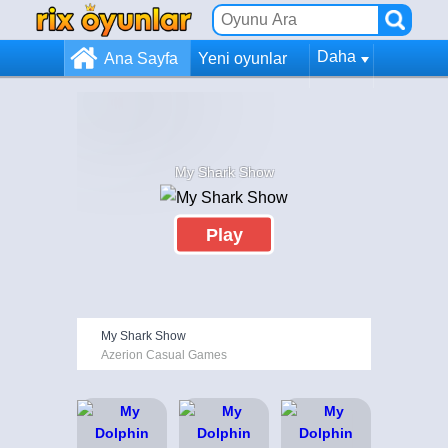
Daha
Ana Sayfa
Yeni oyunlar
My Shark Show
Play
My Shark Show
Azerion Casual Games