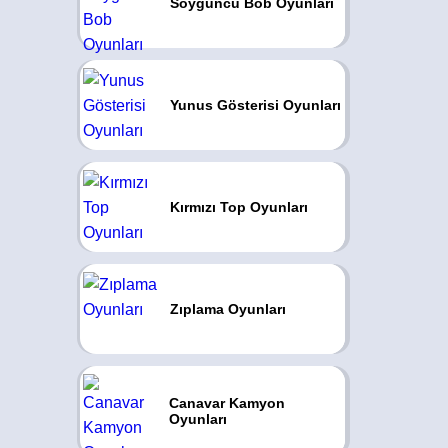
Soyguncu Bob Oyunları
Yunus Gösterisi Oyunları
Kırmızı Top Oyunları
Zıplama Oyunları
Canavar Kamyon
Oyunları