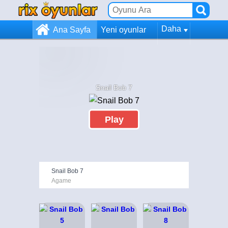
Daha
Ana Sayfa
Yeni oyunlar
Snail Bob 7
Play
Snail Bob 7
Agame