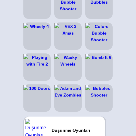
Düşünme Oyunları