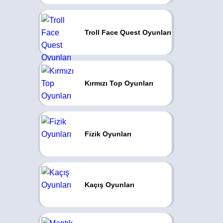
Troll Face Quest Oyunları
Kırmızı Top Oyunları
Fizik Oyunları
Kaçış Oyunları