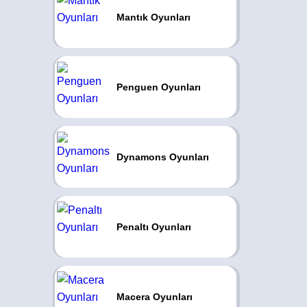
Mantık Oyunları
Penguen Oyunları
Dynamons Oyunları
Penaltı Oyunları
Macera Oyunları