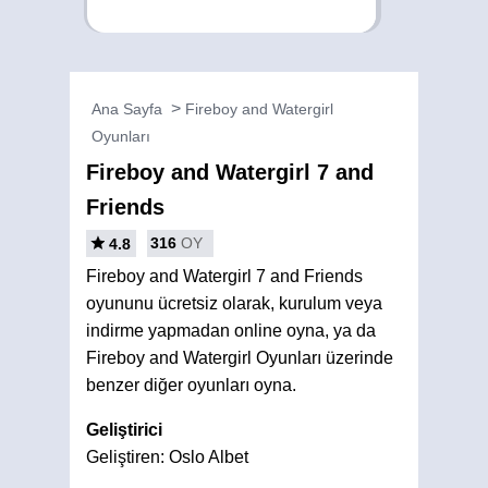
Ana Sayfa
Fireboy and Watergirl
Oyunları
Fireboy and Watergirl 7 and
Friends
316
OY
4.8
Fireboy and Watergirl 7 and Friends
oyununu ücretsiz olarak, kurulum veya
indirme yapmadan online oyna, ya da
Fireboy and Watergirl Oyunları üzerinde
benzer diğer oyunları oyna.
Geliştirici
Geliştiren: Oslo Albet