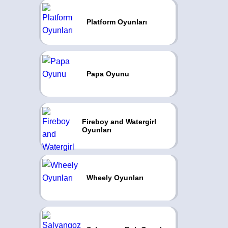
Platform Oyunları
Papa Oyunu
Fireboy and Watergirl
Oyunları
Wheely Oyunları