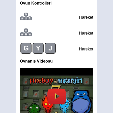
Oyun Kontrolleri
W
Hareket
A
S
D
Hareket
G
Y
J
Hareket
Oynanış Videosu