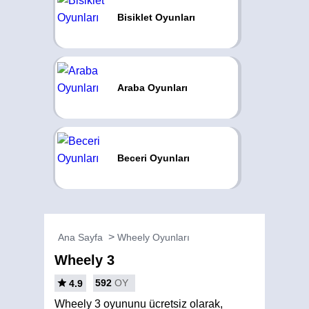
Bisiklet Oyunları
Araba Oyunları
Beceri Oyunları
Ana Sayfa
Wheely Oyunları
Wheely 3
592
OY
4.9
Wheely 3 oyununu ücretsiz olarak,