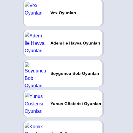
Vex Oyunları
Adem İle Havva Oyunları
Soyguncu Bob Oyunları
Yunus Gösterisi Oyunları