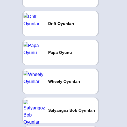
Drift Oyunları
Papa Oyunu
Wheely Oyunları
Salyangoz Bob Oyunları