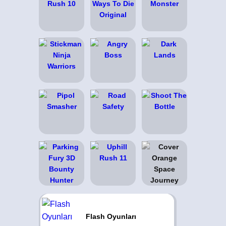
Flash Oyunları