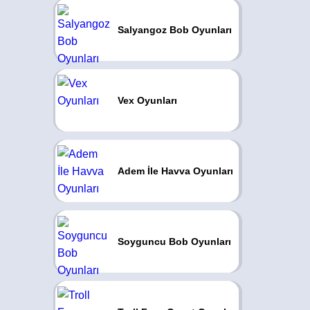
Salyangoz Bob Oyunları
Vex Oyunları
Adem İle Havva Oyunları
Soyguncu Bob Oyunları