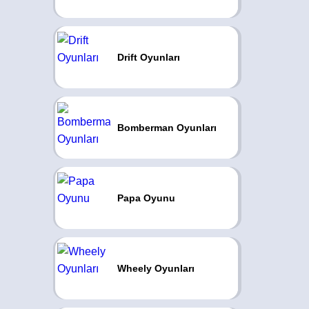
Drift Oyunları
Bomberman Oyunları
Papa Oyunu
Wheely Oyunları