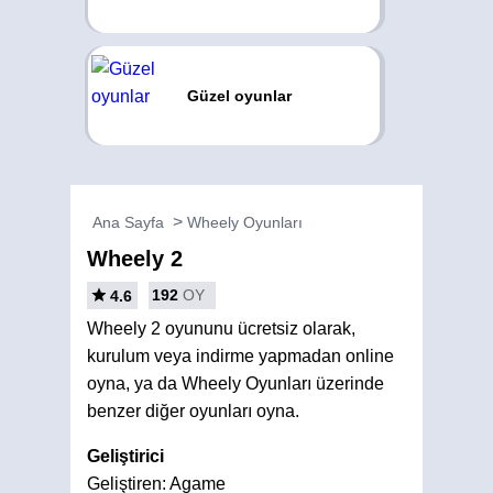
Güzel oyunlar
Ana Sayfa
Wheely Oyunları
Wheely 2
192
OY
4.6
Wheely 2 oyununu ücretsiz olarak,
kurulum veya indirme yapmadan online
oyna, ya da Wheely Oyunları üzerinde
benzer diğer oyunları oyna.
Geliştirici
Geliştiren: Agame