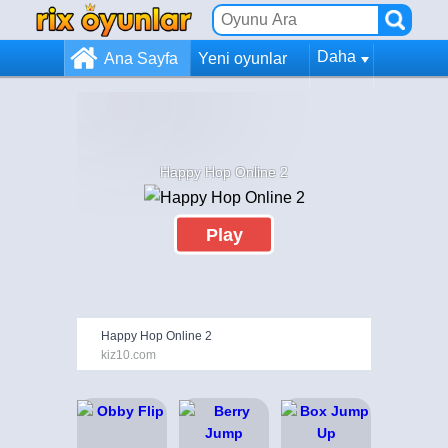
Daha
Ana Sayfa
Yeni oyunlar
Happy Hop Online 2
Play
Happy Hop Online 2
kiz10.com