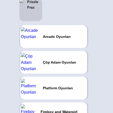
Arcade Oyunları
Çöp Adam Oyunları
Platform Oyunları
Fireboy and Watergirl