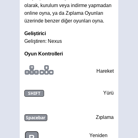
olarak, kurulum veya indirme yapmadan
online oyna, ya da Zıplama Oyunları
üzerinde benzer diğer oyunları oyna.
Geliştirici
Geliştiren: Nexus
Oyun Kontrolleri
W
Hareket
A
S
D
SHIFT
Yürü
Spacebar
Zıplama
Yeniden
R