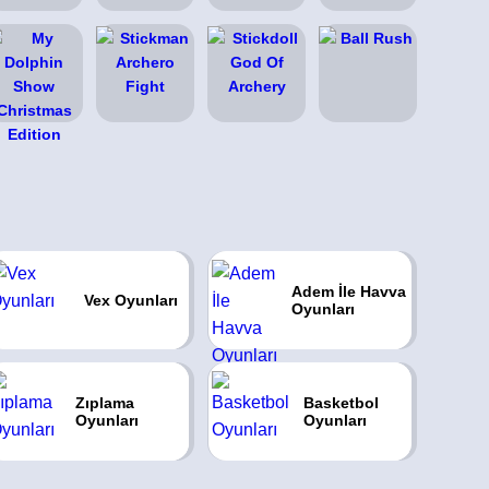
Adem İle Havva
Vex Oyunları
Oyunları
Zıplama
Basketbol
Oyunları
Oyunları