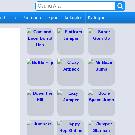
h 3
.io
Bulmaca
Spor
Iki kişilik
Kategori