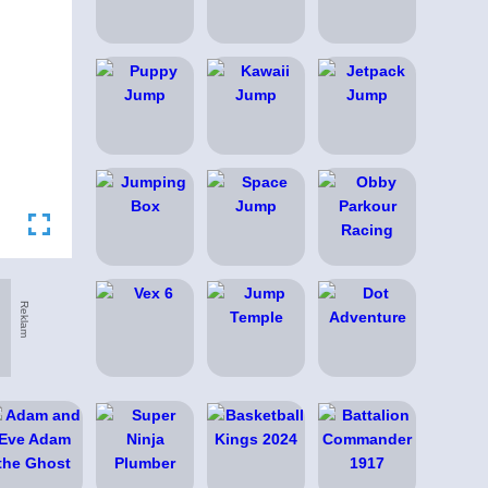
Reklam