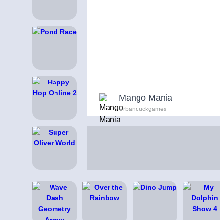
Mango Mania
Urbanduckgames