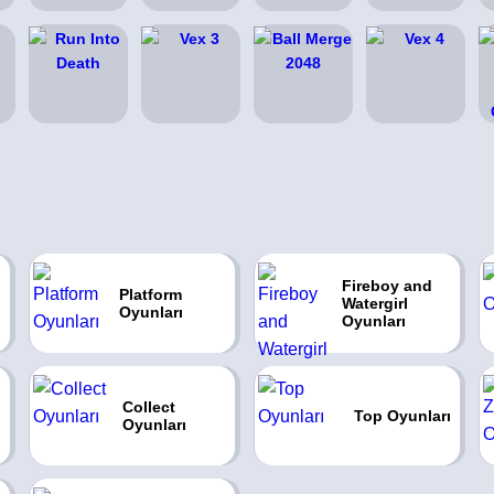
Fireboy and
Platform
Watergirl
Oyunları
Oyunları
Collect
Top Oyunları
Oyunları