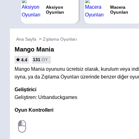
Aksiyon
Macera
Oyunları
Oyunları
Ana Sayfa
Zıplama Oyunları
Mango Mania
131
OY
4.4
Mango Mania oyununu ücretsiz olarak, kurulum veya in
oyna, ya da Zıplama Oyunları üzerinde benzer diğer oyun
Geliştirici
Geliştiren: Urbanduckgames
Oyun Kontrolleri