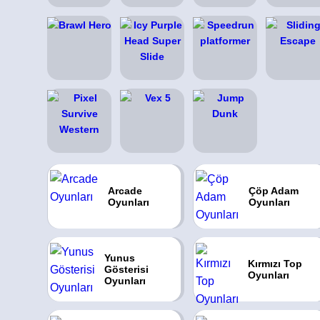
Arcade
Çöp Adam
Oyunları
Oyunları
Yunus
Kırmızı Top
Gösterisi
Oyunları
Oyunları