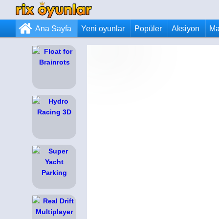
Ana Sayfa
Yeni oyunlar
Popüler
Aksiyon
Ma