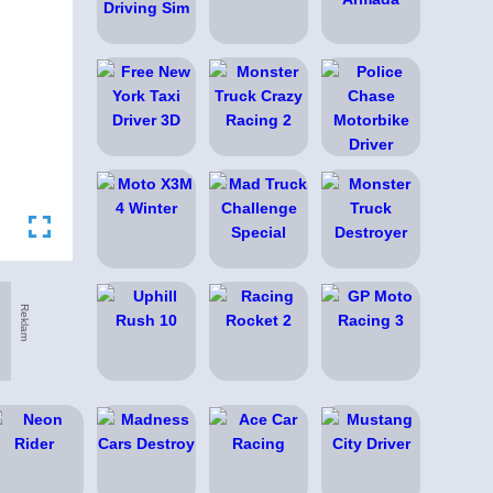
Reklam