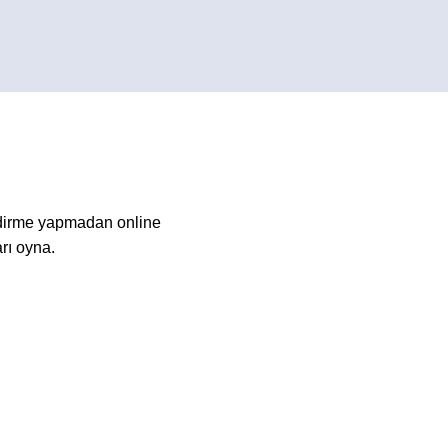
ndirme yapmadan online
rı oyna.