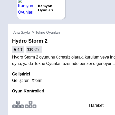
Kamyon
Oyunları
Ana Sayfa
Tekne Oyunları
Hydro Storm 2
310
OY
4.7
Hydro Storm 2 oyununu ücretsiz olarak, kurulum veya i
oyna, ya da Tekne Oyunları üzerinde benzer diğer oyunla
Geliştirici
Geliştiren: Xform
Oyun Kontrolleri
W
Hareket
A
S
D