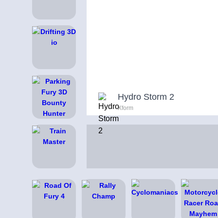
Hydro Storm 2
Xform