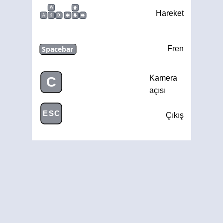
W
Hareket
A
S
D
Spacebar
Fren
Kamera
C
açısı
ESC
Çıkış