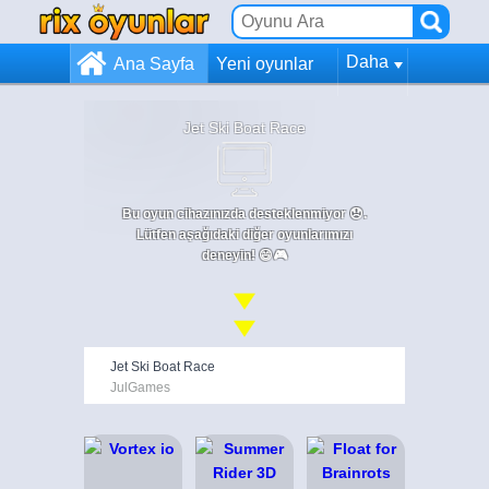
Daha
Ana Sayfa
Yeni oyunlar
Jet Ski Boat Race
Bu oyun cihazınızda desteklenmiyor 😞.
Lütfen aşağıdaki diğer oyunlarımızı
deneyin! 😄🎮
Jet Ski Boat Race
JulGames