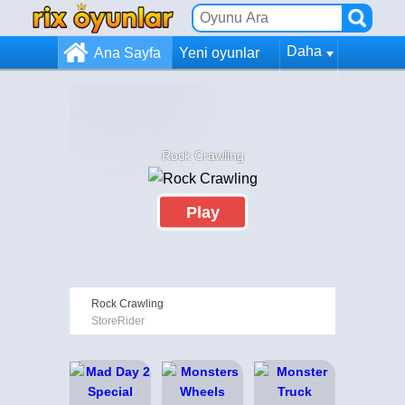
Daha
Ana Sayfa
Yeni oyunlar
Rock Crawling
Play
Rock Crawling
StoreRider