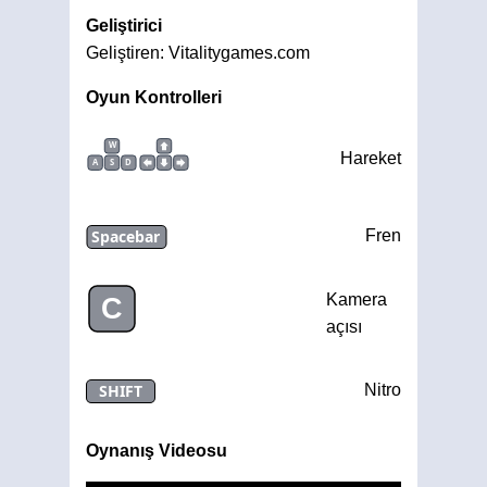
Geliştirici
Geliştiren: Vitalitygames.com
Oyun Kontrolleri
W
Hareket
A
S
D
Spacebar
Fren
Kamera
C
açısı
SHIFT
Nitro
Oynanış Videosu